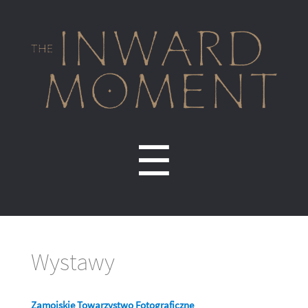
Inward
Moment
Menu
☰
Wystawy
Zamojskie Towarzystwo Fotograficzne