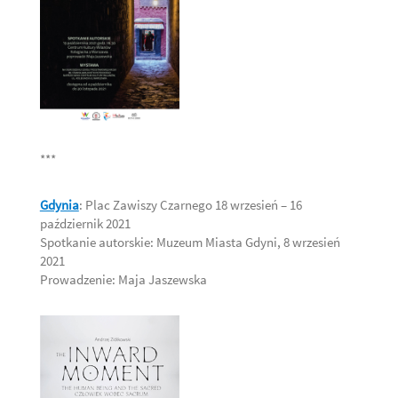
***
Gdynia
: Plac Zawiszy Czarnego
18 wrzesień – 16
październik 2021
Spotkanie autorskie: Muzeum Miasta Gdyni, 8 wrzesień
2021
Prowadzenie: Maja Jaszewska