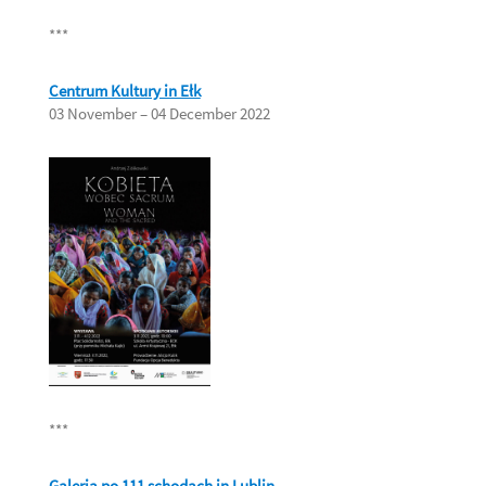
***
Centrum Kultury in Ełk
03 November – 04 December 2022
***
Galeria po 111 schodach in Lublin