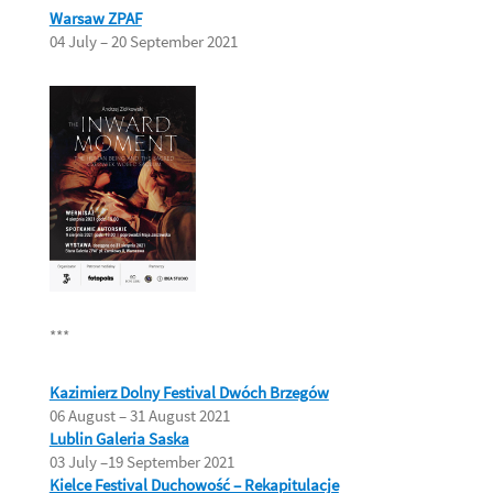
Warsaw ZPAF
04 July – 20 September 2021
***
Kazimierz Dolny Festival Dwóch Brzegów
06 August – 31 August 2021
Lublin Galeria Saska
03 July –19 September 2021
Kielce Festival Duchowość – Rekapitulacje