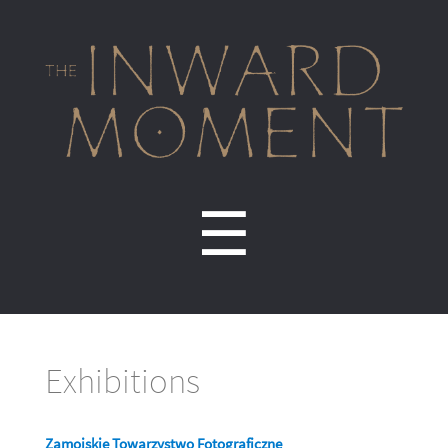
Inward
Moment
Menu
☰
Exhibitions
Zamojskie Towarzystwo Fotograficzne