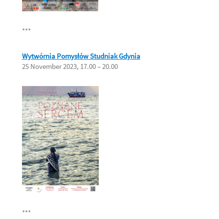
***
Wytwórnia Pomysłów Studniak Gdynia
25 November 2023, 17.00 – 20.00
***